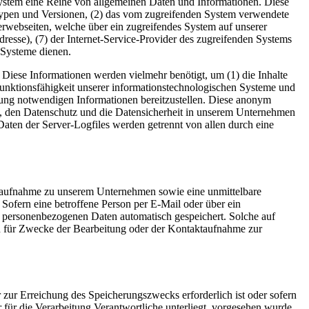
s System eine Reihe von allgemeinen Daten und Informationen. Diese
typen und Versionen, (2) das vom zugreifenden System verwendete
nterwebseiten, welche über ein zugreifendes System auf unserer
Adresse), (7) der Internet-Service-Provider des zugreifenden Systems
 Systeme dienen.
 Diese Informationen werden vielmehr benötigt, um (1) die Inhalte
te Funktionsfähigkeit unserer informationstechnologischen Systeme und
lgung notwendigen Informationen bereitzustellen. Diese anonym
et, den Datenschutz und die Datensicherheit in unserem Unternehmen
Daten der Server-Logfiles werden getrennt von allen durch eine
taktaufnahme zu unserem Unternehmen sowie eine unmittelbare
Sofern eine betroffene Person per E-Mail oder über ein
n personenbezogenen Daten automatisch gespeichert. Solche auf
en für Zwecke der Bearbeitung oder der Kontaktaufnahme zur
 zur Erreichung des Speicherungszwecks erforderlich ist oder sofern
für die Verarbeitung Verantwortliche unterliegt, vorgesehen wurde.