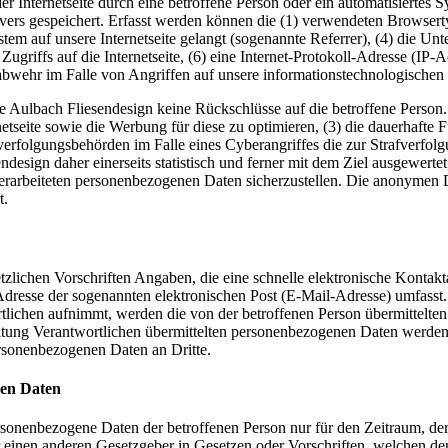
der Internetseite durch eine betroffene Person oder ein automatisierte
rvers gespeichert. Erfasst werden können die (1) verwendeten Browser
ystem auf unsere Internetseite gelangt (sogenannte Referrer), (4) die U
Zugriffs auf die Internetseite, (6) eine Internet-Protokoll-Adresse (IP-
abwehr im Falle von Angriffen auf unsere informationstechnologischen
e Aulbach Fliesendesign keine Rückschlüsse auf die betroffene Person.
ternetseite sowie die Werbung für diese zu optimieren, (3) die dauerhaf
fverfolgungsbehörden im Falle eines Cyberangriffes die zur Strafverfo
esign daher einerseits statistisch und ferner mit dem Ziel ausgewert
 verarbeiteten personenbezogenen Daten sicherzustellen. Die anonymen 
t.
setzlichen Vorschriften Angaben, die eine schnelle elektronische Kon
resse der sogenannten elektronischen Post (E-Mail-Adresse) umfasst. 
tlichen aufnimmt, werden die von der betroffenen Person übermittelte
arbeitung Verantwortlichen übermittelten personenbezogenen Daten werd
ersonenbezogenen Daten an Dritte.
nen Daten
ersonenbezogene Daten der betroffenen Person nur für den Zeitraum, der
einen anderen Gesetzgeber in Gesetzen oder Vorschriften, welchen der 