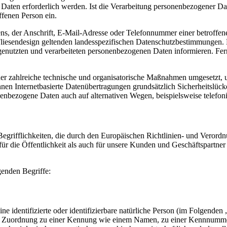
ten erforderlich werden. Ist die Verarbeitung personenbezogener Daten
ffenen Person ein.
, der Anschrift, E-Mail-Adresse oder Telefonnummer einer betroffenen
iesendesign geltenden landesspezifischen Datenschutzbestimmungen. 
enutzten und verarbeiteten personenbezogenen Daten informieren. Fern
her zahlreiche technische und organisatorische Maßnahmen umgesetzt, u
en Internetbasierte Datenübertragungen grundsätzlich Sicherheitslücke
nenbezogene Daten auch auf alternativen Wegen, beispielsweise telefoni
Begrifflichkeiten, die durch den Europäischen Richtlinien- und Vero
die Öffentlichkeit als auch für unsere Kunden und Geschäftspartner e
genden Begriffe:
e identifizierte oder identifizierbare natürliche Person (im Folgenden „
tels Zuordnung zu einer Kennung wie einem Namen, zu einer Kennnumme