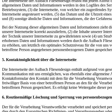
Die Internetseite der Aulbach Fliesendesign erfasst mit jedem Aufruf 
allgemeinen Daten und Informationen werden in den Logfiles des Se
Betriebssystem, (3) die Internetseite, von welcher ein zugreifendes S
Internetseite angesteuert werden, (5) das Datum und die Uhrzeit eines 
und (8) sonstige ähnliche Daten und Informationen, die der Gefahren
Bei der Nutzung dieser allgemeinen Daten und Informationen zieht di
unserer Internetseite korrekt auszuliefern, (2) die Inhalte unserer In
der Technik unserer Internetseite zu gewährleisten sowie (4) um Stra
erhobenen Daten und Informationen werden durch die Aulbach Fliesend
zu erhöhen, um letztlich ein optimales Schutzniveau für die von uns
betroffene Person angegebenen personenbezogenen Daten gespeicher
5. Kontaktmöglichkeit über die Internetseite
Die Internetseite der Aulbach Fliesendesign enthält aufgrund von ge
Kommunikation mit uns ermöglichen, was ebenfalls eine allgemeine Ad
Kontaktformular den Kontakt mit dem für die Verarbeitung Verantwor
freiwilliger Basis von einer betroffenen Person an den für die Ver
betroffenen Person gespeichert. Es erfolgt keine Weitergabe dieser p
6. Routinemäßige Löschung und Sperrung von personenbezoge
Der für die Verarbeitung Verantwortliche verarbeitet und speichert p
dies durch den Europäischen Richtlinien- und Verordnungsgeber oder 